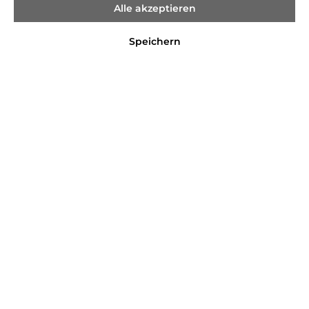
Alle akzeptieren
Speichern
%
7,99 €*
14,99 €*
(46.7% gespart)
Preise inkl. MwSt. zzgl. Versandkosten
Nicht mehr verfügbar
Farbe
ecru/yellow
Größe
32/34
36/38
40/42
44/46
48/50
Produktnummer:
1589958.4068223767939