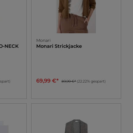
Monari
 O-NECK
Monari
Strickjacke
69,99 €*
spart)
89,99 €*
(22.22% gespart)