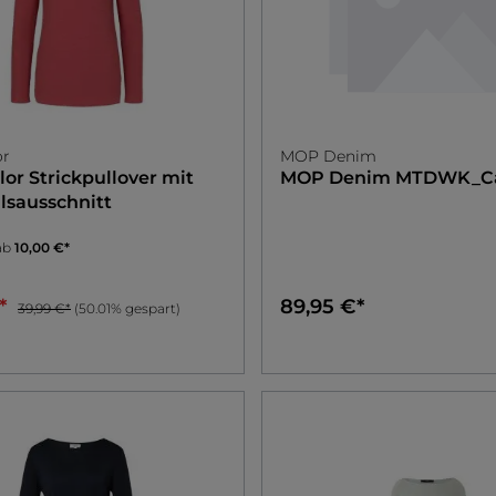
or
MOP Denim
lor
Strickpullover mit
MOP Denim
MTDWK_Ca
sausschnitt
ab
10,00 €*
€*
89,95 €*
39,99 €*
(50.01% gespart)