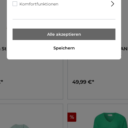
Komfortfunktionen
Alle akzeptieren
Object
Speichern
n
Strick-Cardigan
Object
OBJLISA HW AN
BARREL PANT NOOS
€*
49,99 €*
%