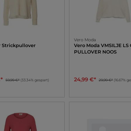
Sale
r
Vero Moda
r
Strickpullover
Vero Moda
VMSILJE LS
PULLOVER NOOS
€*
24,99 €*
59,99 €*
(33.34% gespart)
29,99 €*
(16.67% ge