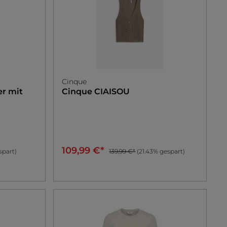
Cinque
er mit
Cinque
CIAISOU
109,99 €*
spart)
139,99 €*
(21.43% gespart)