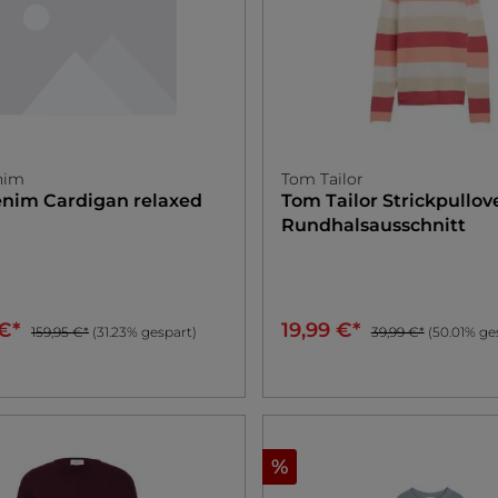
nim
Tom Tailor
enim
Cardigan relaxed
Tom Tailor
Strickpullov
Rundhalsausschnitt
 €*
19,99 €*
159,95 €*
(31.23% gespart)
39,99 €*
(50.01% ge
%