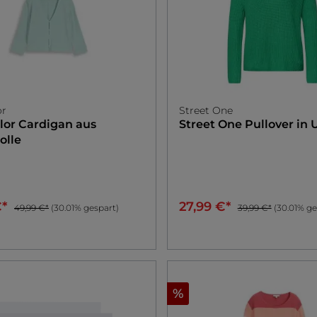
or
Street One
lor
Cardigan aus
Street One
Pullover in 
lle
€*
27,99 €*
49,99 €*
(30.01% gespart)
39,99 €*
(30.01% ge
%