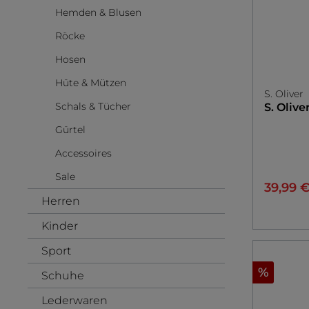
Hemden & Blusen
Tücher
Kinder Leggings
Röcke
Socken & Strümpfe
Mini ACC
Hosen
Kinder Strumpfhosen
Mini Tüche
Hüte & Mützen
Kinder Socken
S. Oliver
Schals & Tücher
S. Olive
Kinder Kniestrümpfe
Gürtel
Accessoires
Sale
39,99 
Herren
Kinder
Sport
%
Schuhe
Lederwaren