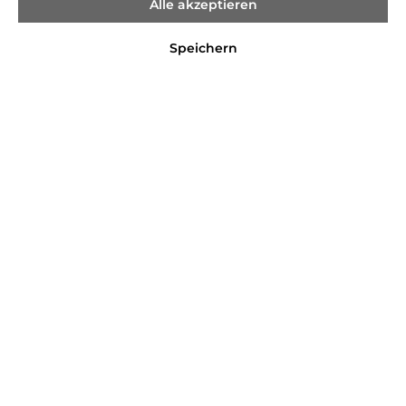
Alle akzeptieren
%
%
Speichern
Only
Tom Tailor
Only
KOGSARA
Tom Tailor
LIGHT BLUE DNM
Windbreaker mit
JACKET NOOS
Reflektoren
14,99 €*
39,99 €*
39,99 €*
59,99 €*
(62.52% gespart)
(33.34% gespart)