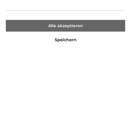
Alle akzeptieren
%
%
Speichern
S. Oliver
Gant
S. Oliver
Polo-Shirt
Gant
Shield Piqué
Poloshirt
24,99 €*
69,99 €*
29,99 €*
90,00 €*