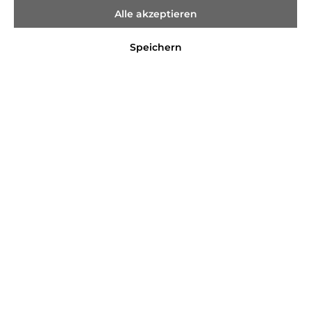
Alle akzeptieren
Speichern
%
10,99 €*
15,99 €*
(31.27% gespart)
Preise inkl. MwSt. zzgl. Versandkosten
Sofort verfügbar, Lieferzeit 2-4 Tage
Farbe
BLUE
WHITE
Größe
68
74
80
86
92
In den Warenkorb