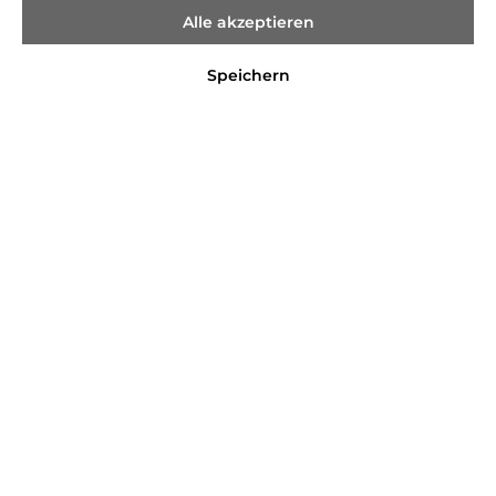
Alle akzeptieren
Speichern
%
7,99 €*
11,99 €*
(33.36% gespart)
Preise inkl. MwSt. zzgl. Versandkosten
Sofort verfügbar, Lieferzeit 2-4 Tage
Farbe
BLUE
LILAC/PINK
WHITE
Größe
50/56
62
68
In den Warenkorb