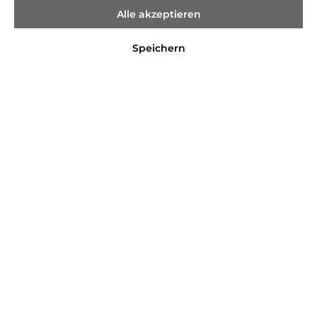
Alle akzeptieren
Speichern
%
7,99 €*
11,99 €*
(33.36% gespart)
Preise inkl. MwSt. zzgl. Versandkosten
Sofort verfügbar, Lieferzeit 2-4 Tage
Farbe
GREEN
WHITE
Größe
50/56
62
68
In den Warenkorb