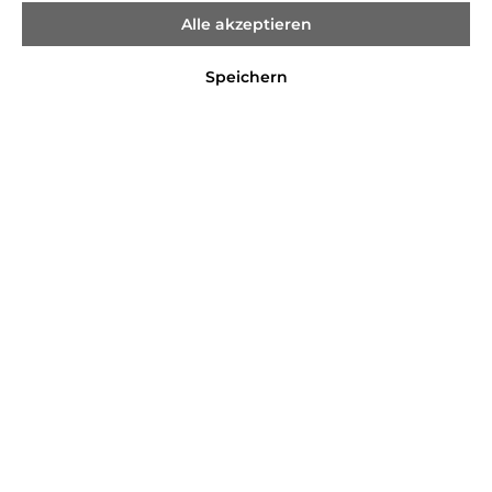
Alle akzeptieren
Speichern
%
39,99 €*
59,99 €*
(33.34% gespart)
Preise inkl. MwSt. zzgl. Versandkosten
Sofort verfügbar, Lieferzeit 2-4 Tage
Farbe
GREY/BLACK
RED
WHITE
Größe
34
36
38
40
42
44
46
In den Warenkorb