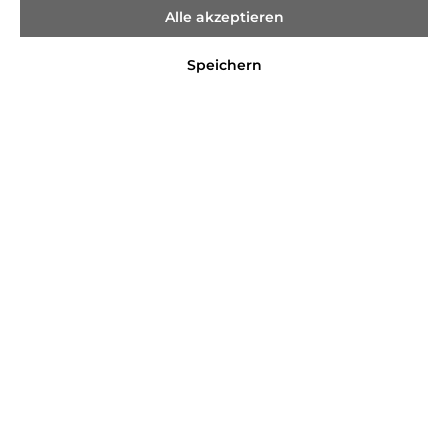
Alle akzeptieren
Speichern
%
17,99 €*
25,99 €*
(30.78% gespart)
Preise inkl. MwSt. zzgl. Versandkosten
Nicht mehr verfügbar
Farbe
BLUE GREEN
LILAC/PINK
Größe
68
74
80
86
Produktnummer:
1582564.4099979298118