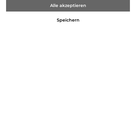
Alle akzeptieren
Speichern
49,95 €*
Preise inkl. MwSt. zzgl. Versandkosten
Sofort verfügbar, Lieferzeit 2-4 Tage
Farbe
black
dark navy
light blue
red
rose
white
Größe
--
In den Warenkorb