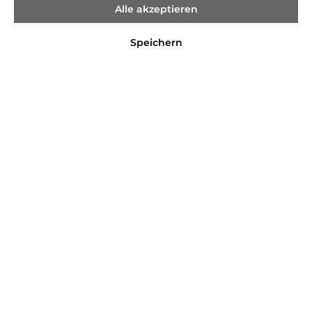
Alle akzeptieren
Speichern
%
89,99 €*
179,99 €*
(50% gespart)
Preise inkl. MwSt. zzgl. Versandkosten
Sofort verfügbar, Lieferzeit 2-4 Tage
Farbe
Black/Cream
Black/Pink
Night Sky
Größe
36
38
40
42
44
46
In den Warenkorb
Produktnummer:
1088594.4026322210138