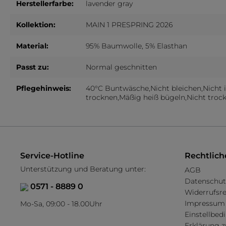
Herstellerfarbe:
lavender gray
Tücher
Kinder Leggings
Kollektion:
MAIN 1 PRESPRING 2026
Socken & Strümpfe
Mini ACC
Material:
95% Baumwolle, 5% Elasthan
Kinder Strumpfhosen
Mini Tüche
Kinder Socken
Passt zu:
Normal geschnitten
Kinder Kniestrümpfe
Pflegehinweis:
40°C Buntwäsche,Nicht bleichen,Nicht
trocknen,Mäßig heiß bügeln,Nicht troc
Service-Hotline
Rechtlich
Unterstützung und Beratung unter:
AGB
Datenschut
0571 - 8889 0
Widerrufsr
Impressum
Mo-Sa, 09:00 - 18.00Uhr
Einstellbe
Erklärung z