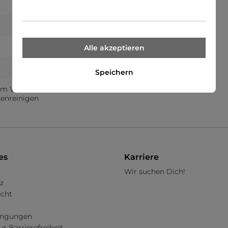
Sale
Alle akzeptieren
r
Speichern
 im Wäschetrockner
kenreinigen
es
Karriere
Wir suchen Dich!
z
echt
dingungen
ur Barrierefreiheit