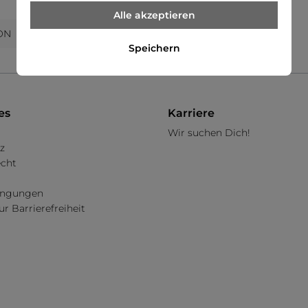
Alle akzeptieren
ON
Speichern
Sale
r
es
Karriere
Wir suchen Dich!
z
echt
dingungen
ur Barrierefreiheit