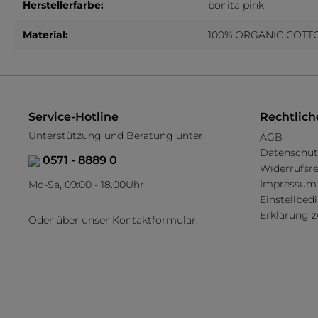
Herstellerfarbe:
bonita pink
Tücher
Kinder Leggings
Material:
100% ORGANIC COTT
Socken & Strümpfe
Mini ACC
Kinder Strumpfhosen
Mini Tüche
Kinder Socken
Kinder Kniestrümpfe
Service-Hotline
Rechtlich
Unterstützung und Beratung unter:
AGB
Datenschut
0571 - 8889 0
Widerrufsr
Impressum
Mo-Sa, 09:00 - 18.00Uhr
Einstellbe
Erklärung z
Oder über unser
Kontaktformular
.