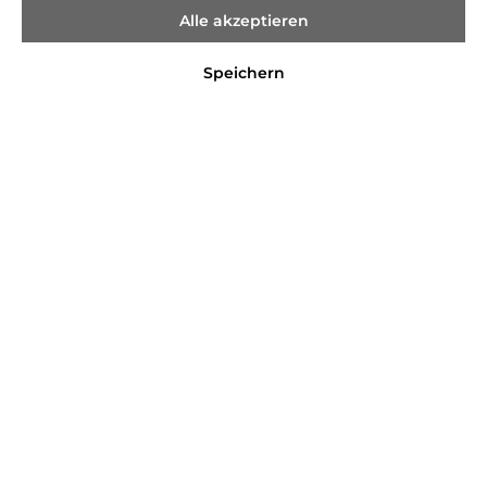
Alle akzeptieren
Speichern
%
139,99 €*
179,99 €*
(22.22% gespart)
Preise inkl. MwSt. zzgl. Versandkosten
Sofort verfügbar, Lieferzeit 2-4 Tage
Farbe
621
dunkelblau
terracotta
Größe
L
M
XL
XXL
In den Warenkorb