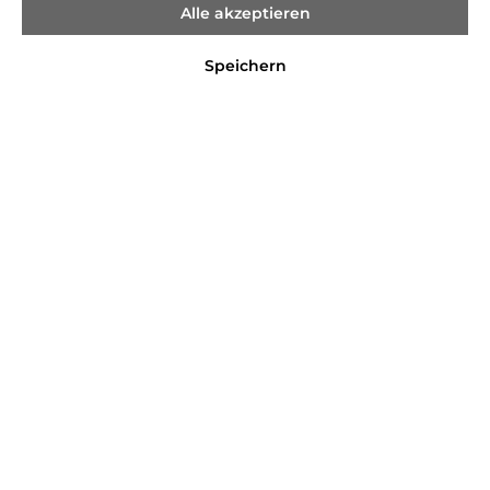
Alle akzeptieren
Speichern
%
109,99 €*
159,95 €*
(31.23% gespart)
Preise inkl. MwSt. zzgl. Versandkosten
Nicht mehr verfügbar
Farbe
Navy 411
Größe
36
38
40
42
44
Produktnummer:
1587036.7618475395199