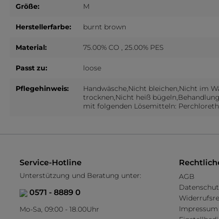
Größe:
M
Tücher
Kinder Leggings
Herstellerfarbe:
burnt brown
Socken & Strümpfe
Mini ACC
Material:
75.00% CO , 25.00% PES
Kinder Strumpfhosen
Mini Tüche
Kinder Socken
Passt zu:
loose
Kinder Kniestrümpfe
Pflegehinweis:
Handwäsche,Nicht bleichen,Nicht im W
trocknen,Nicht heiß bügeln,Behandlun
mit folgenden Lösemitteln: Perchloreth
Service-Hotline
Rechtlich
Unterstützung und Beratung unter:
AGB
Datenschut
0571 - 8889 0
Widerrufsr
Impressum
Mo-Sa, 09:00 - 18.00Uhr