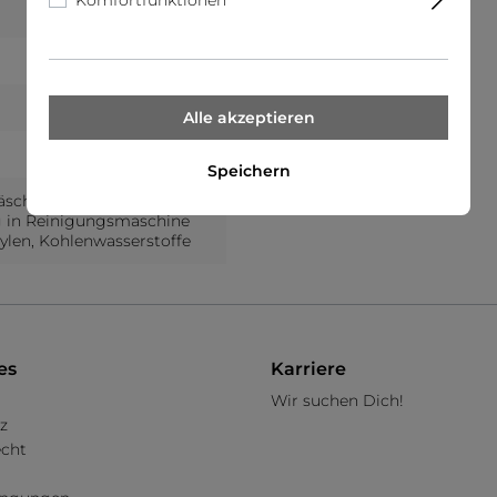
Komfortfunktionen
Sale
r
Alle akzeptieren
Speichern
äschetrockner
g in Reinigungsmaschine
ylen, Kohlenwasserstoffe
es
Karriere
Wir suchen Dich!
z
echt